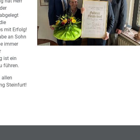
g hat Herr
der
abgelegt
die
s mit Erfolg!
gabe an Sohn
ie immer
r
 ist ein
u führen.
 allen
g Steinfurt!