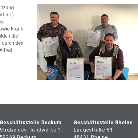
itzung
l.n.r.)
r,
owie Frank
ilden die
" durch den
Alfred
Geschäftsstelle Beckum
Geschäftsstelle Rheine
Straße des Handwerks 1
Laugestraße 51
59269 Beckum
48431 Rheine